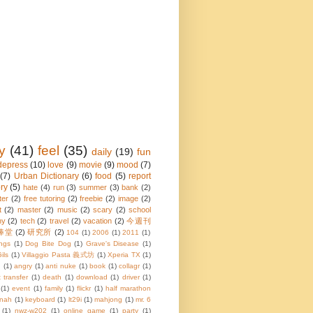
y
(41)
feel
(35)
daily
(19)
fun
depress
(10)
love
(9)
movie
(9)
mood
(7)
(7)
Urban Dictionary
(6)
food
(5)
report
ory
(5)
hate
(4)
run
(3)
summer
(3)
bank
(2)
ter
(2)
free tutoring
(2)
freebie
(2)
image
(2)
t
(2)
master
(2)
music
(2)
scary
(2)
school
ny
(2)
tech
(2)
travel
(2)
vacation
(2)
今週刊
棒堂
(2)
研究所
(2)
104
(1)
2006
(1)
2011
(1)
ings
(1)
Dog Bite Dog
(1)
Grave's Disease
(1)
ils
(1)
Villaggio Pasta 義式坊
(1)
Xperia TX
(1)
d
(1)
angry
(1)
anti nuke
(1)
book
(1)
collagr
(1)
 transfer
(1)
death
(1)
download
(1)
driver
(1)
(1)
event
(1)
family
(1)
flickr
(1)
half marathon
nah
(1)
keyboard
(1)
lt29i
(1)
mahjong
(1)
mr. 6
(1)
nwz-w202
(1)
online game
(1)
party
(1)