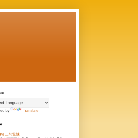
ate
ed by
Translate
ar
tory] 三句驚悚