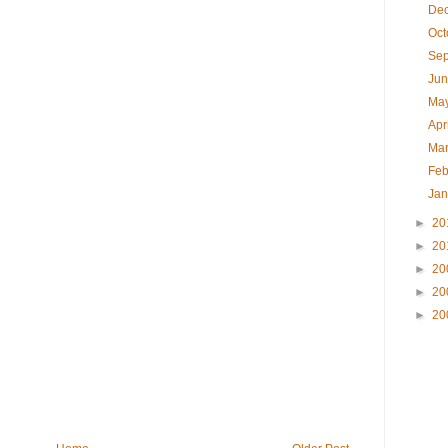
De
Oct
Se
Ju
Ma
Apr
Ma
Feb
Jan
►
20
►
20
►
20
►
20
►
20