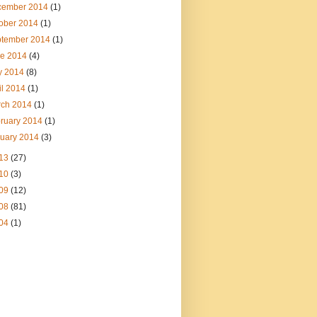
cember 2014
(1)
ober 2014
(1)
ptember 2014
(1)
ne 2014
(4)
y 2014
(8)
il 2014
(1)
rch 2014
(1)
ruary 2014
(1)
uary 2014
(3)
13
(27)
10
(3)
09
(12)
08
(81)
04
(1)