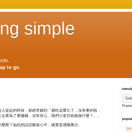
ing simple
orth.
ay to go.
transl
Power
有人提起的時候，卻經常聽到「都吃這麼久了，沒有事的啦，
大企業為了要賺錢，沒有良心，我們小老百姓能做什麼？」。
popul
什麼呢？如此的話語聽進心中，確實是感慨萬分。
[s