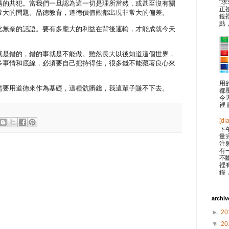
"
構的共犯。當我們一旦認為這一切是理所當然，或甚至沒有關
正
常大的問題。品德教育，道德價值觀都出現非常大的偏差。
鏡
點
此無奈的話語。要有多龐大的利益在背後運輸，才能成就今天
就是錯的，錯的事就是不能做。雖然長大以後知道這個世界，
多事情和底線，必須要自己把持得住，很多錢不能藏著良心來
用
需要用道德來作為基礎，這種骯髒錢，我這輩子賺不下去。
都
今天
裡 
[di
下
量
注
有
不
裡
鐘
archiv
►
20
▼
20