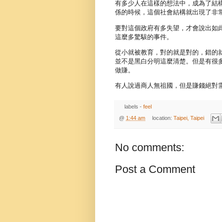
有多少人在這樣的想法中，成為了結
係的時候，這個社會結構就出現了非
要對這個政府有多失望，才會說出如
這麼多驚駭的事件。
從小就被教育，對的就是對的，錯的
並不是黑白分明這麼清楚。但是有很
做賺。
有人說過商人無祖國，但是賺錢絕對
labels -
feel
@
1:44 am
location:
Taipei, Taipei
No comments:
Post a Comment