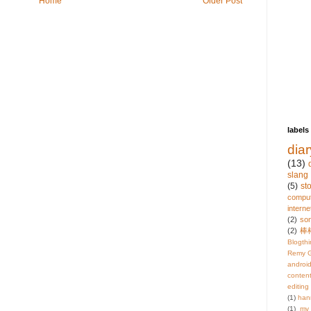
Home
Older Post
labels
diar
(13)
slang
(5)
st
compu
interne
(2)
so
(2)
棒
Blogth
Remy G
androi
content
editing
(1)
han
(1)
mv