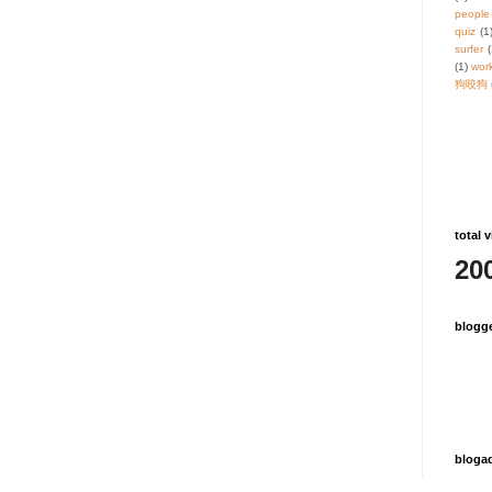
people
quiz
(1
surfer
(1)
wor
狗咬狗
total v
20
blogg
bloga