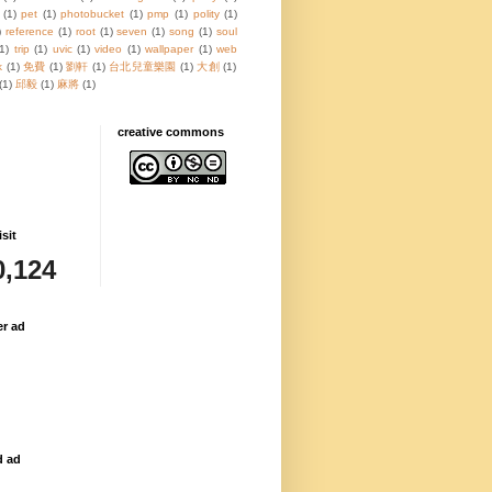
(1)
pet
(1)
photobucket
(1)
pmp
(1)
polity
(1)
)
reference
(1)
root
(1)
seven
(1)
song
(1)
soul
(1)
trip
(1)
uvic
(1)
video
(1)
wallpaper
(1)
web
k
(1)
免費
(1)
劉軒
(1)
台北兒童樂園
(1)
大創
(1)
(1)
邱毅
(1)
麻將
(1)
creative commons
isit
0,124
er ad
d ad