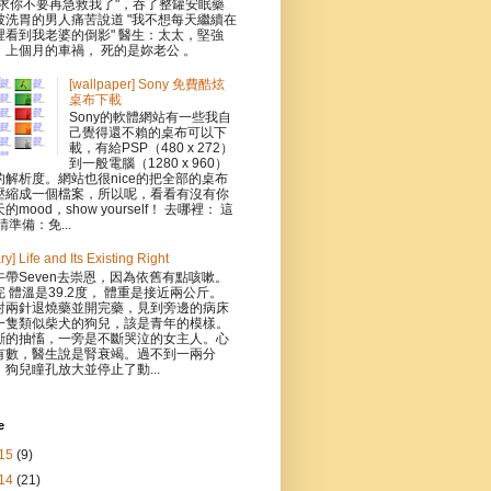
求求你不要再急救我了"，吞了整罐安眠藥
被洗胃的男人痛苦說道 "我不想每天繼續在
裡看到我老婆的倒影" 醫生：太太，堅強
，上個月的車禍， 死的是妳老公 。
[wallpaper] Sony 免費酷炫
桌布下載
Sony的軟體網站有一些我自
己覺得還不賴的桌布可以下
載，有給PSP（480 x 272）
到一般電腦（1280 x 960）
的解析度。網站也很nice的把全部的桌布
壓縮成一個檔案，所以呢，看看有沒有你
的mood，show yourself！ 去哪裡： 這
請準備：免...
ary] Life and Its Existing Right
午帶Seven去崇恩，因為依舊有點咳嗽。
完 體溫是39.2度， 體重是接近兩公斤。
射兩針退燒藥並開完藥，見到旁邊的病床
一隻類似柴犬的狗兒，該是青年的模樣。
斷的抽慉，一旁是不斷哭泣的女主人。心
有數，醫生說是腎衰竭。過不到一兩分
，狗兒瞳孔放大並停止了動...
e
15
(9)
14
(21)