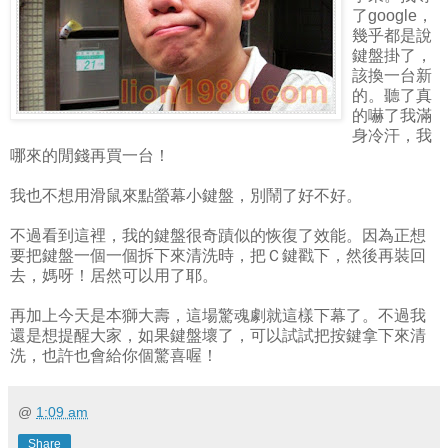
了google，
幾乎都是說
鍵盤掛了，
該換一台新
的。聽了真
的嚇了我滿
身冷汗，我
哪來的閒錢再買一台！
我也不想用滑鼠來點螢幕小鍵盤，別鬧了好不好。
不過看到這裡，我的鍵盤很奇蹟似的恢復了效能。因為正想
要把鍵盤一個一個拆下來清洗時，把Ｃ鍵戳下，然後再裝回
去，媽呀！居然可以用了耶。
再加上今天是本獅大壽，這場驚魂劇就這樣下幕了。不過我
還是想提醒大家，如果鍵盤壞了，可以試試把按鍵拿下來清
洗，也許也會給你個驚喜喔！
@
1:09 am
Share