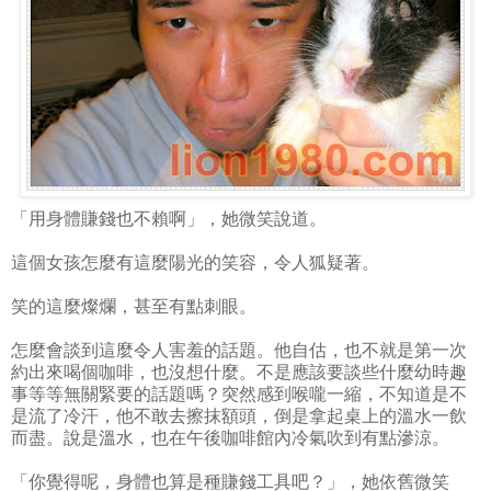
「用身體賺錢也不賴啊」，她微笑說道。
這個女孩怎麼有這麼陽光的笑容，令人狐疑著。
笑的這麼燦爛，甚至有點刺眼。
怎麼會談到這麼令人害羞的話題。他自估，也不就是第一次
約出來喝個咖啡，也沒想什麼。不是應該要談些什麼幼時趣
事等等無關緊要的話題嗎？突然感到喉嚨一縮，不知道是不
是流了冷汗，他不敢去擦抹額頭，倒是拿起桌上的溫水一飲
而盡。說是溫水，也在午後咖啡館內冷氣吹到有點滲涼。
「你覺得呢，身體也算是種賺錢工具吧？」，她依舊微笑