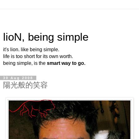
lioN, being simple
it's lion. like being simple.
life is too short for its own worth.
being simple, is the
smart way to go.
30 Aug 2008
陽光般的笑容