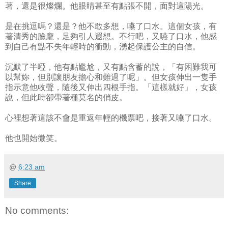
著，還是很燦爛。他眼睛甚至有點張不開，面對這陽光。
是在挑逗嗎？還是？他不敢多想，嚥了口水。這個女孩，有
著清秀的臉龐，足夠引人遐想。不行吧，又嚥了口水，他感
到自己有點不失年輕時的衝動，湧起保護公主的自信。
沉默了半啞，他有點尷尬，又有點含蓄的說，「有困難我可
以幫妳，但別讓朋友擔心和難過了呢」。但女孩伸出一隻手
指示意他收聲，隨後又伸出四根手指。「這樣就好」，女孩
說，但此時卻帶著種莫名的俏皮。
心裡想著這該不會是重返年輕的機票吧，接著又嚥了口水。
他也開始微笑。
@
6:23 am
Share
No comments: